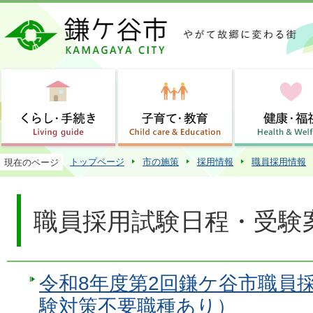
この
トップページ
市の施策
採用情報
職員採用情報
現在のページ
職員採用試験日程・受験
令和8年度第2回鎌ケ谷市職員
験対策不要職種あり）