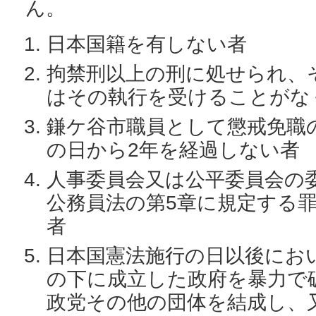
ん。
日本国籍を有しない者
拘禁刑以上の刑に処せられ、
はその執行を受けることがな
鎌ケ谷市職員として懲戒免職
の日から2年を経過しない者
人事委員会又は公平委員会の
公務員法の第5章に規定する
者
日本国憲法施行の日以後にお
の下に成立した政府を暴力で
政党その他の団体を結成し、