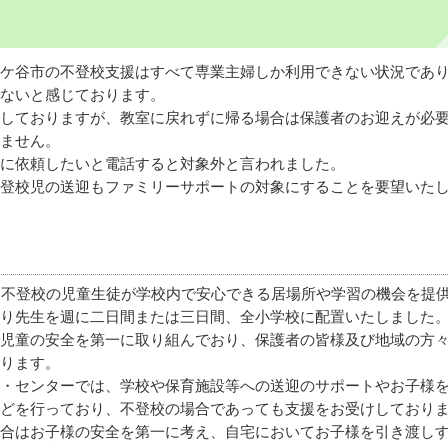
ケ谷市の不登校支援はすべて専業主婦しか利用できない状況であ
ないと感じております。
しておりますが、教室に戻れずに帰る場合は保護者のお迎えが必
ません。
に依頼したいと電話すると対象外と言われました。
登校児の送迎もファミリーサポートの対象にすることを要望いた
・不登校の児童生徒が学校内で安心できる居場所や学習の機会を提
り先生を週に二日間または三日間、全小学校に配置いたしました
児童の安全を第一に取り組んでおり、保護者の皆様及び地域の方
ります。
・センターでは、学校や保育施設等への送迎のサポートやお子様
どを行っており、不登校の場合であっても支援をお受けしており
合はお子様の安全を第一に考え、自宅においてお子様を引き渡し