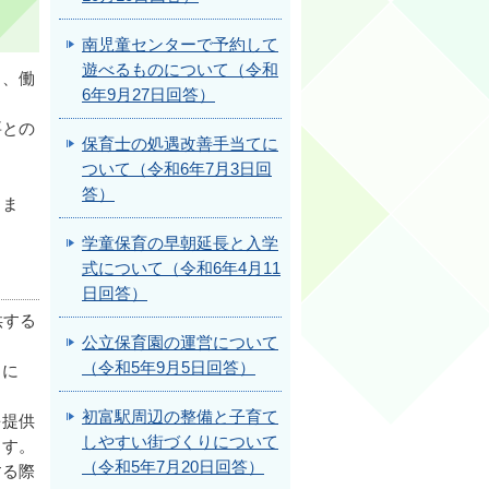
南児童センターで予約して
遊べるものについて（令和
り、働
6年9月27日回答）
要との
保育士の処遇改善手当てに
ついて（令和6年7月3日回
答）
しま
学童保育の早朝延長と入学
式について（令和6年4月11
日回答）
供する
公立保育園の運営について
。
（令和5年9月5日回答）
々に
初富駅周辺の整備と子育て
を提供
しやすい街づくりについて
ます。
（令和5年7月20日回答）
する際