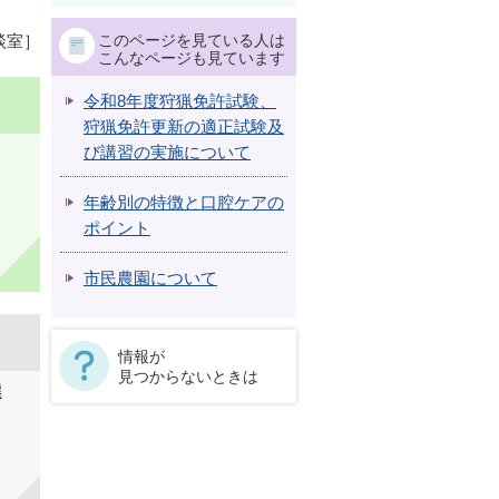
このページを見ている人は
談室］
こんなページも見ています
令和8年度狩猟免許試験、
狩猟免許更新の適正試験及
び講習の実施について
年齢別の特徴と口腔ケアの
ポイント
市民農園について
情報が
見つからないときは
選