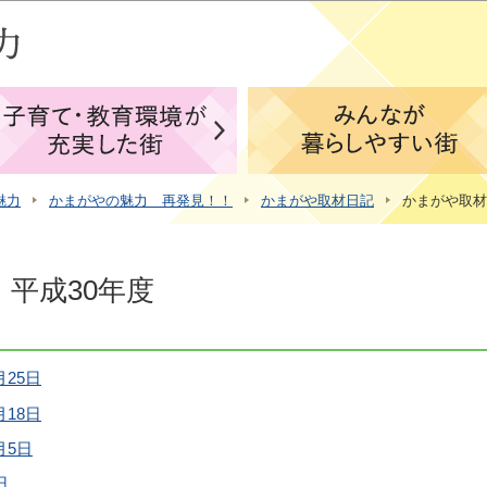
このページの本文へ移動
魅力
かまがやの魅力 再発見！！
かまがや取材日記
かまがや取材
平成30年度
25日
18日
月5日
日