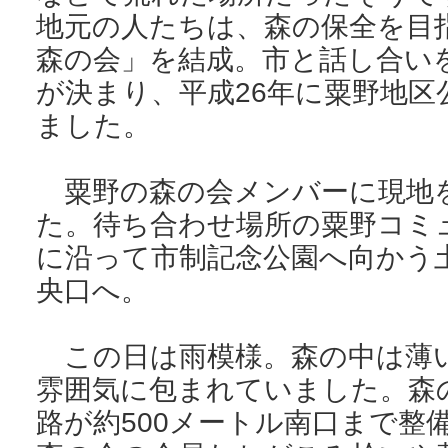
地元の人たちは、森の保全を目指
森の会」を結成。市と話し合い
が決まり、平成26年に粟野地
ました。
粟野の森の会メンバーに現地
た。待ち合わせ場所の粟野コミ
に沿って市制記念公園へ向かう
央口へ。
この日は雨模様。森の中は薄
雰囲気に包まれていました。森
路が約500メートル南口まで整