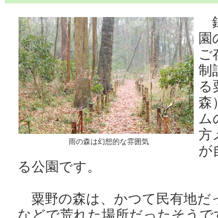
鎌
園
ご
制
る
森
ム
方
雨の森は幻想的な雰囲気
が
る公園です。
粟野の森は、かつて民有地だ
などで荒れた場所だったそうで