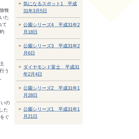
気になるスポット1 平成
放牧
31年3月5日
いた
れて
公園シリーズ4 平成31年2
約
月18日
公園シリーズ3 平成31年2
月6日
土
ダイヤモンド富士 平成31
行う
年2月4日
。
公園シリーズ2 平成31年1
月28日
くいの
公園シリーズ1 平成31年1
した
月21日
りをぐ