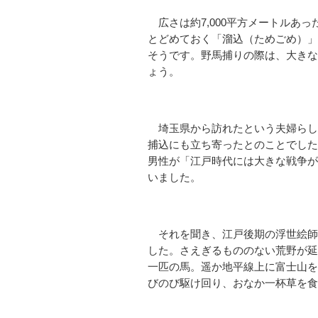
広さは約7,000平方メートルあ
とどめておく「溜込（ためごめ）」
そうです。野馬捕りの際は、大きな
ょう。
埼玉県から訪れたという夫婦らし
捕込にも立ち寄ったとのことでした
男性が「江戸時代には大きな戦争が
いました。
それを聞き、江戸後期の浮世絵師
した。さえぎるもののない荒野が延
一匹の馬。遥か地平線上に富士山を
びのび駆け回り、おなか一杯草を食