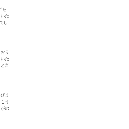
どを
ていた
でし
ており
ていた
」と言
かびま
はもう
ちがの