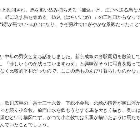
ったと推測され、馬を追い込み捕らえる「捕込」と、江戸へ送る馬な
、野に返す馬を集める「払込（はらいごめ）」の三区画からなっ
“鍋”が馬でいっぱいになり、さぞ勇壮でにぎやかな景観だったこと
い中年の男女と立ち話をしました。新京成線の各駅周辺を散策し
。「珍しいものが残っていますねえ」と興味深そうに写真を撮っ
なく比較的平和だったので、ここの馬ものんびり暮らしたのかな
、歌川広重の「冨士三十六景 下総小金原」の絵の情景が頭に浮
々と続く小金牧。前面に水を飲もうとする馬を大きく描き、奥に
望むという構図です。かつて小金牧では広重が描いたように馬た
んでいたことでしょう。