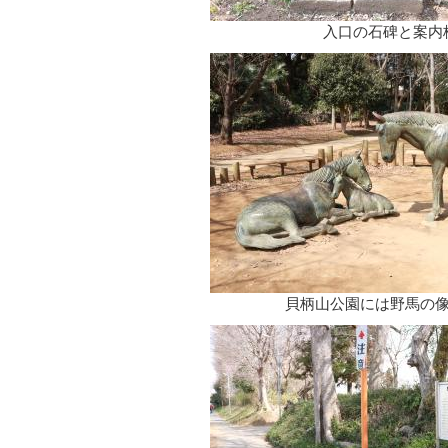
入口の石碑と案内
貝柄山公園には野馬の