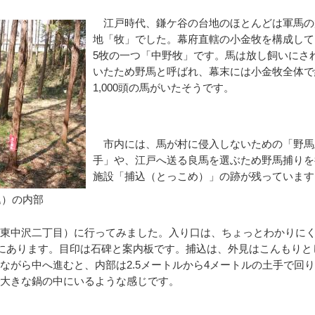
江戸時代、鎌ケ谷の台地のほとんどは軍馬の
地「牧」でした。幕府直轄の小金牧を構成して
5牧の一つ「中野牧」です。馬は放し飼いにさ
いたため野馬と呼ばれ、幕末には小金牧全体で
1,000頭の馬がいたそうです。
市内には、馬が村に侵入しないための「野馬
手」や、江戸へ送る良馬を選ぶため野馬捕りを
施設「捕込（とっこめ）」の跡が残っています
込）の内部
東中沢二丁目）に行ってみました。入り口は、ちょっとわかりに
奥にあります。目印は石碑と案内板です。捕込は、外見はこんもりと
ながら中へ進むと、内部は2.5メートルから4メートルの土手で回
大きな鍋の中にいるような感じです。