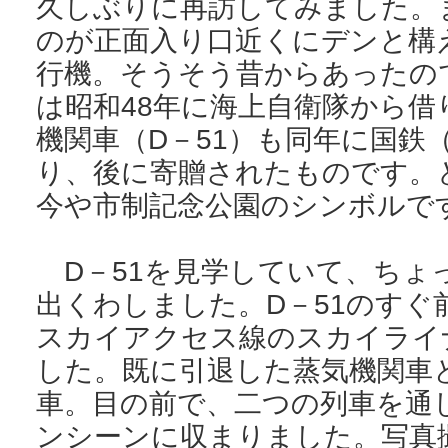
久しぶりに再訪してみました。
のが正面入り口近くにデンと構
行機。そうそう昔からあったの
は昭和48年に海上自衛隊から借
機関車（D－51）も同年に国鉄
り、後に寄贈されたものです。
今や市制記念公園のシンボルで
D－51を見学していて、ちょ
出くわしました。D－51のすぐ
スカイアクセス線のスカイライ
した。既に引退した蒸気機関車
車。目の前で、二つの列車を通
ンシーンに収まりました。写真