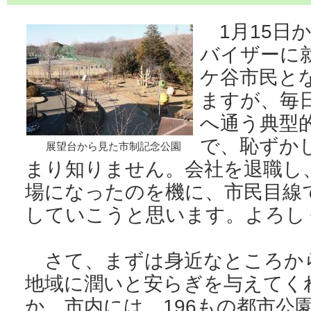
1月15日
バイザーに
ケ谷市民と
ますが、毎
へ通う典型
で、恥ずか
展望台から見た市制記念公園
まり知りません。会社を退職し
場になったのを機に、市民目線
していこうと思います。よろし
さて、まずは身近なところか
地域に潤いと安らぎを与えてく
か。市内には、196もの都市公