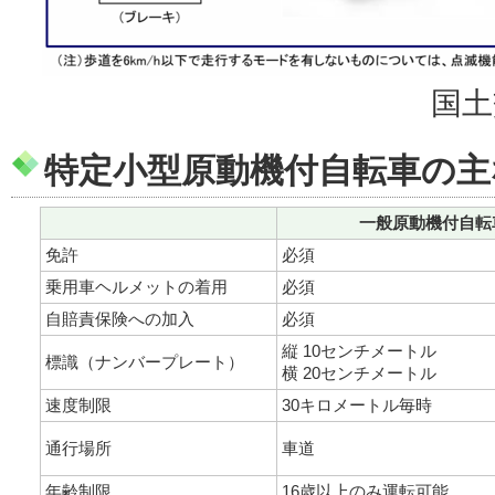
国土
特定小型原動機付自転車の主
一般原動機付自転
免許
必須
乗用車ヘルメットの着用
必須
自賠責保険への加入
必須
縦 10センチメートル
標識（ナンバープレート）
横 20センチメートル
速度制限
30キロメートル毎時
通行場所
車道
年齢制限
16歳以上のみ運転可能