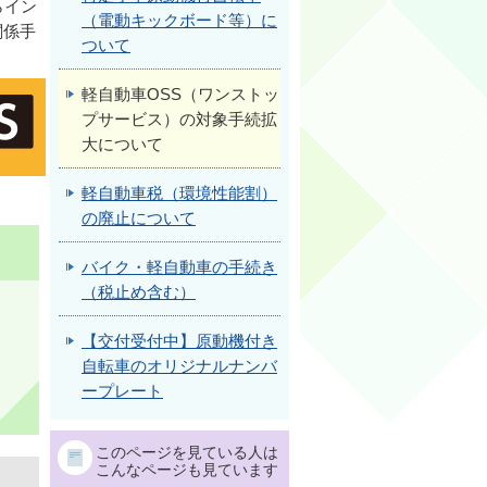
らイン
（電動キックボード等）に
関係手
ついて
軽自動車OSS（ワンストッ
プサービス）の対象手続拡
大について
軽自動車税（環境性能割）
の廃止について
バイク・軽自動車の手続き
（税止め含む）
【交付受付中】原動機付き
自転車のオリジナルナンバ
ープレート
このページを見ている人は
こんなページも見ています