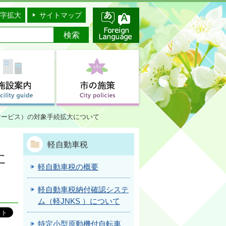
字拡大
サイトマップ
サービス）の対象手続拡大について
軽自動車税
に
軽自動車税の概要
軽自動車税納付確認システ
ム（軽JNKS ）について
特定小型原動機付自転車