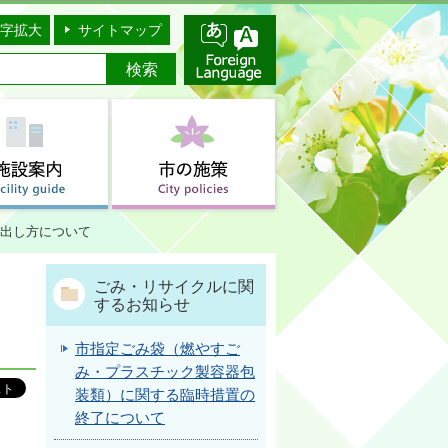
字拡大
サイトマップ
出し方について
ごみ・リサイクルに関
するお知らせ
市指定ごみ袋（燃やすご
み・プラスチック製容器包
装類）に関する臨時措置の
終了について