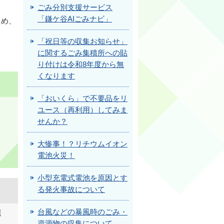
ごみ分別支援サービス
「鎌ケ谷AIごみナビ」
ため、
「祝日等の収集お知らせ」
に関するごみ集積所への貼
。
り付けは令和8年度から無
くなります
「おいくら」で不要品をリ
ユース（再利用）してみま
せんか？
大惨事！？リチウムイオン
電池火災！
小型充電式電池を原因とす
る発火事故について
台風などの暴風時のごみ・
選
資源物の収集について