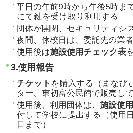
平日の午前9時から午後5時ま
にて鍵を受け取り利用する
団体が開閉、セキュリティシ
夜間、休校日は、委託先の業
使用後は
施設使用チェック表
3.使用報告
チケット
を購入する（まなび
ター、東初富公民館で販売し
使用後、利用団体は、
施設使
付して学校に提出する（使用
日まで）