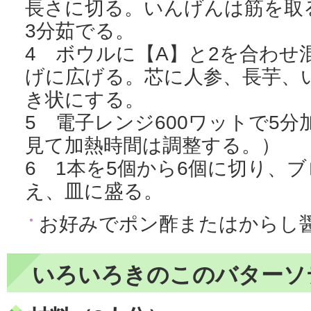
長さに切る。いんげんは筋を取
3分茹でる。
4 ボウルに【A】と2を合わせ
げに広げる。芯に人参、長芋、
き状にする。
5 電子レンジ600ワットで5
見て加熱時間は調整する。）
6 1本を5個から6個に切り、
え、皿に盛る。
お好みでポン酢またはからし
いろいろきのこのバターソ