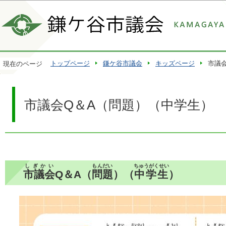
この
トップページ
鎌ケ谷市議会
キッズページ
市議
現在のページ
市議会Q＆A（問題）（中学生）
しぎかい
もんだい
ちゅうがくせい
市議会
Q＆A（
問題
）（
中学生
）