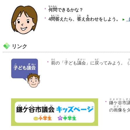
なんもん
何問
できるかな？
もん
こた
こた
あ
4
問
答
えたら、
答
え
合
わせをしよう。
リンク
まえ
こ
ぎかい
もど
前
の「
子
ども
議会
」に
戻
ってみよう。（
かまがや
しぎ
鎌ケ谷
市
がぞう
の
画像
を