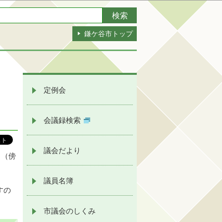
鎌ケ谷市トップ
定例会
会議録検索
議会だより
と（傍
。
議員名簿
すの
市議会のしくみ