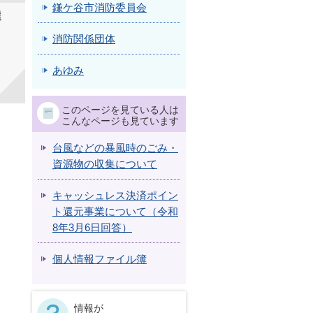
鎌ケ谷市消防委員会
選
消防関係団体
あゆみ
このページを見ている人は
こんなページも見ています
台風などの暴風時のごみ・
資源物の収集について
キャッシュレス決済ポイン
ト還元事業について（令和
8年3月6日回答）
個人情報ファイル簿
情報が