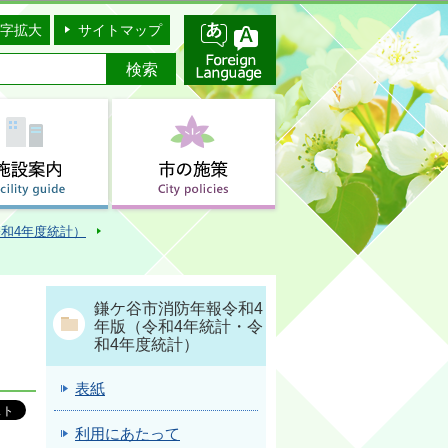
字拡大
サイトマップ
和4年度統計）
鎌ケ谷市消防年報令和4
年版（令和4年統計・令
和4年度統計）
表紙
利用にあたって