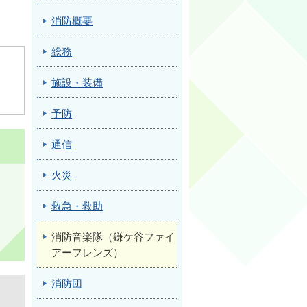
消防概要
総務
施設・装備
予防
通信
火災
救急・救助
消防音楽隊（鎌ケ谷ファイ
アーフレンズ）
消防団