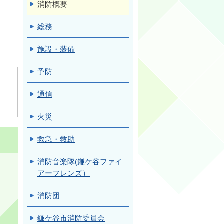
消防概要
総務
施設・装備
予防
通信
火災
救急・救助
消防音楽隊(鎌ケ谷ファイ
アーフレンズ）
消防団
鎌ケ谷市消防委員会