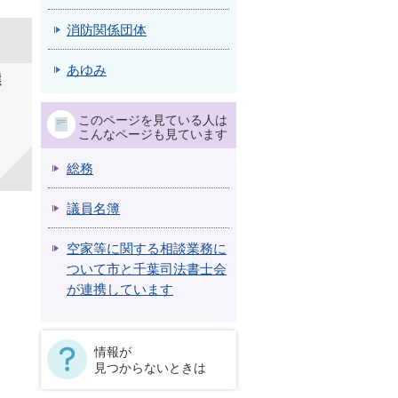
消防関係団体
あゆみ
選
このページを見ている人は
こんなページも見ています
総務
議員名簿
空家等に関する相談業務に
ついて市と千葉司法書士会
が連携しています
情報が
見つからないときは