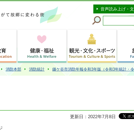
このページの本文へ移動
音声読み上げ・文
消防本部
消防統計
鎌ケ谷市消防年報令和3年版（令和3年統計・令
更新日：2022年7月8日
ジ