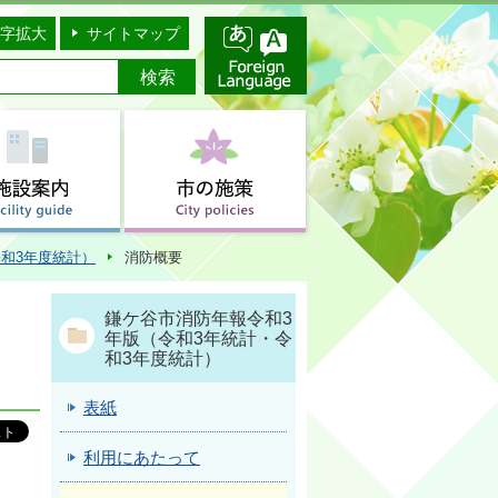
字拡大
サイトマップ
和3年度統計）
消防概要
鎌ケ谷市消防年報令和3
年版（令和3年統計・令
和3年度統計）
表紙
利用にあたって