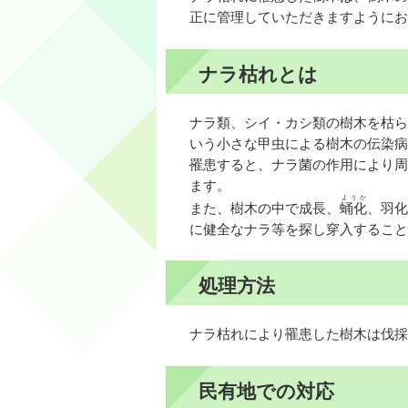
正に管理していただきますようにお
ナラ枯れとは
ナラ類、シイ・カシ類の樹木を枯ら
いう小さな甲虫による樹木の伝染病
罹患すると、ナラ菌の作用により周
ます。
ようか
また、樹木の中で成長、
蛹化
、羽化
に健全なナラ等を探し穿入すること
処理方法
ナラ枯れにより罹患した樹木は伐採
民有地での対応