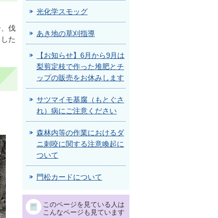
光化学スモッグ
合、伐
あき地の草刈指導
ました
【お知らせ】6月から9月は
梨剪定枝で作った堆肥とチ
ップの販売をお休みします
サツマイモ基腐（もとぐさ
。
れ）病にご注意ください
森林内等の作業におけるダ
ニ刺咬に関する注意喚起に
ついて
門松カードについて
このページを見ている人は
こんなページも見ています