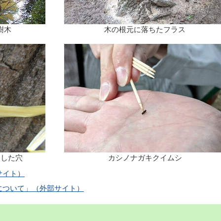
樹木
木の根元に落ちたフラス
入した穴
カシノナガキクイムシ
サイト）
について」（外部サイト）