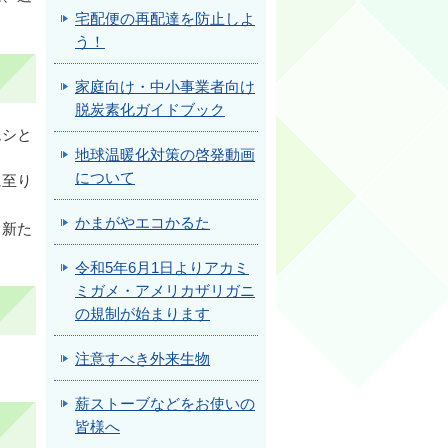
宅配便の再配達を防止しよ
う！
家庭向け・中小事業者向け
脱炭素化ガイドブック
ムシと
地球温暖化対策の啓発動画
について
に至り
かまがやエコかるた
、新た
令和5年6月1日よりアカミ
ミガメ・アメリカザリガニ
の規制が始まります
注意すべき外来生物
薪ストーブなどをお使いの
皆様へ