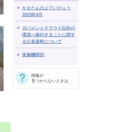
かまたんのよていひょう
2019年4月
ガバメントクラウド以外の
環境へ移行することに関す
る公表資料について
実施機関別
情報が
見つからないときは