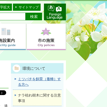
字拡大
サイトマップ
環境について
ミツバチを飼育（養蜂）す
る方へ
ナラ枯れ樹木に関する注意
事項
は、適