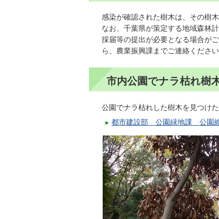
感染が確認された樹木は、その樹木
なお、千葉県が策定する地域森林計
採届等の提出が必要となる場合がご
ら、農業振興課までご連絡ください
市内公園でナラ枯れ樹
公園でナラ枯れした樹木を見つけた
都市建設部 公園緑地課 公園