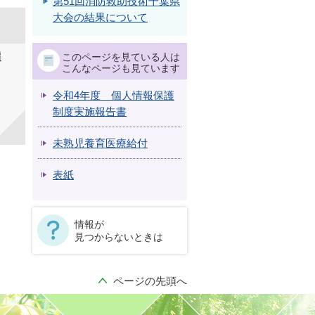
第51回消防救助技術千葉県
大会の結果について
選
このページを見ている人は
こんなページも見ています
令和4年度 個人情報保護
制度実施報告書
未熟児養育医療給付
表紙
情報が
見つからないときは
ページの先頭へ