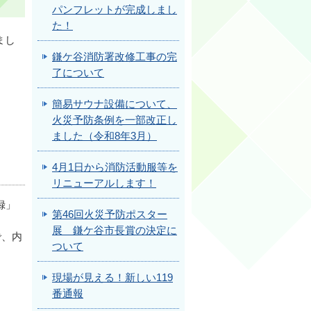
パンフレットが完成しまし
た！
まし
鎌ケ谷消防署改修工事の完
了について
簡易サウナ設備について、
火災予防条例を一部改正し
ました（令和8年3月）
4月1日から消防活動服等を
リニューアルします！
録」
第46回火災予防ポスター
展 鎌ケ谷市長賞の決定に
で、内
ついて
現場が見える！新しい119
番通報