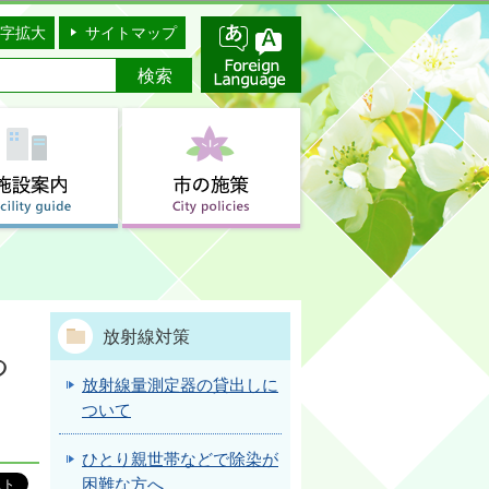
字拡大
サイトマップ
放射線対策
つ
放射線量測定器の貸出しに
ついて
ひとり親世帯などで除染が
困難な方へ