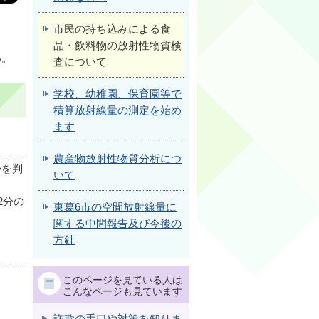
市民の持ち込みによる食
品・飲料物の放射性物質検
い。
査について
学校、幼稚園、保育園等で
積算放射線量の測定を始め
ます
農産物放射性物質分析につ
かを判
いて
2分の
東葛6市の空間放射線量に
関する中間報告及び今後の
方針
このページを見ている人は
こんなページも見ています