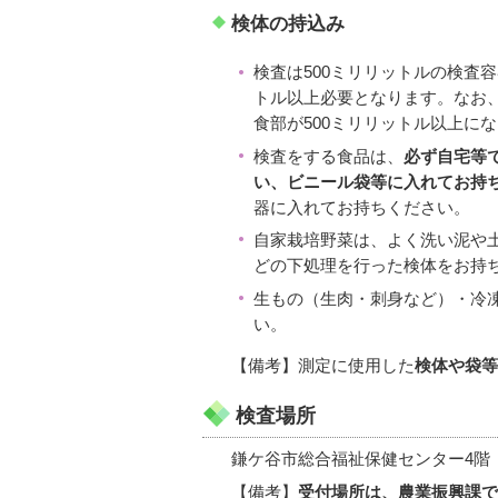
検体の持込み
検査は500ミリリットルの検査
トル以上必要となります。なお
食部が500ミリリットル以上に
検査をする食品は、
必ず自宅等
い、ビニール袋等に入れてお持
器に入れてお持ちください。
自家栽培野菜は、よく洗い泥や
どの下処理を行った検体をお持
生もの（生肉・刺身など）・冷
い。
【備考】測定に使用した
検体や袋等
検査場所
鎌ケ谷市総合福祉保健センター4階
【備考】
受付場所は、農業振興課で