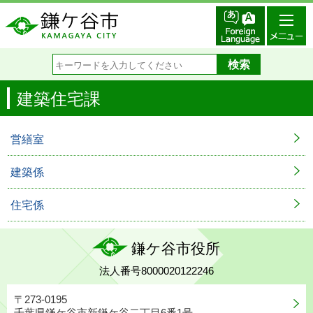
建築住宅課
営繕室
建築係
住宅係
鎌ケ谷市役所
法人番号8000020122246
〒273-0195
千葉県鎌ケ谷市新鎌ケ谷二丁目6番1号