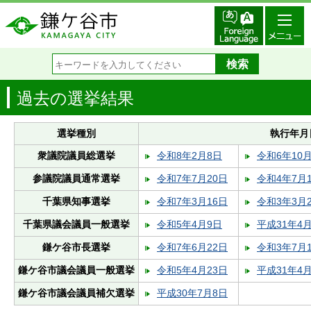
過去の選挙結果
選挙種別
執行年月
衆議院議員総選挙
令和8年2月8日
令和6年10月
参議院議員通常選挙
令和7年7月20日
令和4年7月
千葉県知事選挙
令和7年3月16日
令和3年3月
千葉県議会議員一般選挙
令和5年4月9日
平成31年4
鎌ケ谷市長選挙
令和7年6月22日
令和3年7月
鎌ケ谷市議会議員一般選挙
令和5年4月23日
平成31年4月
鎌ケ谷市議会議員補欠選挙
平成30年7月8日