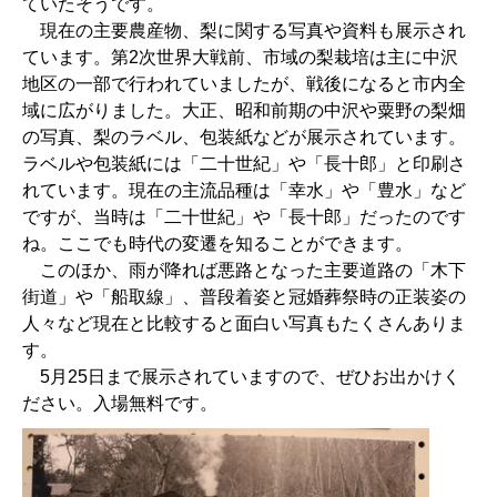
ていたそうです。
現在の主要農産物、梨に関する写真や資料も展示され
ています。第2次世界大戦前、市域の梨栽培は主に中沢
地区の一部で行われていましたが、戦後になると市内全
域に広がりました。大正、昭和前期の中沢や粟野の梨畑
の写真、梨のラベル、包装紙などが展示されています。
ラベルや包装紙には「二十世紀」や「長十郎」と印刷さ
れています。現在の主流品種は「幸水」や「豊水」など
ですが、当時は「二十世紀」や「長十郎」だったのです
ね。ここでも時代の変遷を知ることができます。
このほか、雨が降れば悪路となった主要道路の「木下
街道」や「船取線」、普段着姿と冠婚葬祭時の正装姿の
人々など現在と比較すると面白い写真もたくさんありま
す。
5月25日まで展示されていますので、ぜひお出かけく
ださい。入場無料です。