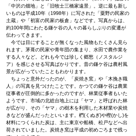
「中沢の畑地」と「旧牧士三橋家遠景」。逆に最も新し
いものは平成10年（1998年）に写された「粟野の民家の
土蔵」や「初富の民家の板倉」などです。写真からは、
約100年間にわたる鎌ケ谷の人々の暮らしぶりの変遷が
伝わってきます。
今では目にすることが無くなった風物もたくさん見ら
れます。茅葺の民家や青年団の集まり、水田で農作業を
する人々など。どれも今では珍しく郷愁（ノスタルジ
ア）を感じさせる写真ばかりです。昔の鎌ケ谷は農村風
景が広がっていたこともわかります。
ちょっと意外だったのが、「炭焼き窯」や「木挽き職
人」の写真を見つけたことです。かつての鎌ケ谷は農業
従事者が圧倒的に多かったのですが、林業従事者もいた
ようです。市域の北総台地上には「ヤマ」と呼ばれた林
が広がり、その「ヤマ」の樹木を利用した木材業や炭焼
きなどが盛んだったといいます。椚(くぬぎ)や樫(かし)を
材料につくられた炭は、主に東京や船橋、松戸などへ出
荷されていました。炭焼き窯は平成の初めごろまで残っ