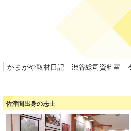
かまがや取材日記 渋谷総司資料室 令
佐津間出身の志士