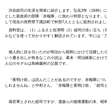
渋谷総司の生涯を簡単に紹介します。弘化3年（1846）
とした新政府の部隊「赤報隊」に加わり幹部となります。し
して現在の長野県下諏訪町で幹部7人とともに処刑されまし
資料室は、（1）ふるさと佐津間（2）総司の生い立ち（3
ルなどを使って分かりやすく解説されています。中には「刀
個人的に目を引いたのが明治から昭和にかけて活躍した小
いう書き出しが有名なこの小説は、幕末・明治維新にかけ
人公のモデルは島崎藤村の父親です。
『夜明け前』は読んだことがあるのですが、赤報隊につい
しれませんね」と中村さん。「赤報隊と夜明け前」「総司
偽官軍とされた総司ですが、遺族らの復権運動の末、昭和3