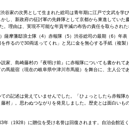
に渋谷家の次男として生まれた総司は青年期に江戸で文武を学
かし、新政府の征討軍の先鋒隊として京都から東進していた慶応
た。理由は、実現不可能な年貢半減の布告の責任を取らされた
）薩摩藩邸浪士隊（4）赤報隊（5）渋谷総司の最期（6）年表
を作るので30両送ってくれ」と兄に金を無心する手紙（複製
説家、島崎藤村の『夜明け前』に赤報隊についても書かれてあ
ての馬籠宿（現在の岐阜県中津川市馬籠）を舞台に、主人公で
ての記述は覚えていませんでした。「ひょっとしたら赤報隊が
と藤村」。思わぬつながりを発見しました。歴史とは面白いも
年（1928）に贈位を受け名誉は回復されます。自治会館近