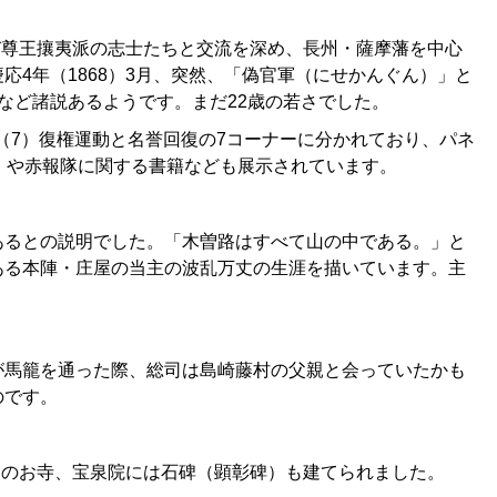
び尊王攘夷派の志士たちと交流を深め、長州・薩摩藩を中心
4年（1868）3月、突然、「偽官軍（にせかんぐん）」と
など諸説あるようです。まだ22歳の若さでした。
（7）復権運動と名誉回復の7コーナーに分かれており、パネ
）や赤報隊に関する書籍なども展示されています。
るとの説明でした。「木曽路はすべて山の中である。」と
ある本陣・庄屋の当主の波乱万丈の生涯を描いています。主
馬籠を通った際、総司は島崎藤村の父親と会っていたかも
のです。
くのお寺、宝泉院には石碑（顕彰碑）も建てられました。