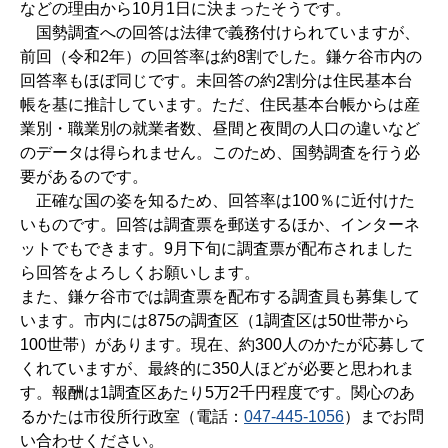
などの理由から10月1日に決まったそうです。
国勢調査への回答は法律で義務付けられていますが、
前回（令和2年）の回答率は約8割でした。鎌ケ谷市内の
回答率もほぼ同じです。未回答の約2割分は住民基本台
帳を基に推計しています。ただ、住民基本台帳からは産
業別・職業別の就業者数、昼間と夜間の人口の違いなど
のデータは得られません。このため、国勢調査を行う必
要があるのです。
正確な国の姿を知るため、回答率は100％に近付けた
いものです。回答は調査票を郵送するほか、インターネ
ットでもできます。9月下旬に調査票が配布されました
ら回答をよろしくお願いします。
また、鎌ケ谷市では調査票を配布する調査員も募集して
います。市内には875の調査区（1調査区は50世帯から
100世帯）があります。現在、約300人のかたが応募して
くれていますが、最終的に350人ほどが必要と思われま
す。報酬は1調査区あたり5万2千円程度です。関心のあ
るかたは市役所行政室（電話：
047-445-1056
）までお問
い合わせください。