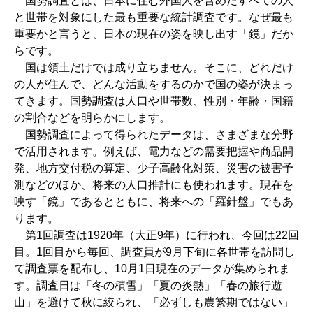
国勢調査とは、日本に住む外国人を含めたすべての人
と世帯を対象にした最も重要な統計調査です。なぜ最も
重要かと言うと、日本の現在の姿を映し出す「鏡」だか
らです。
国は領土だけでは成り立ちません。そこに、どれだけ
の人が住んで、どんな活動をするのかで国の姿が決まっ
てきます。国勢調査は人口や世帯数、性別・年齢・国籍
の割合などを明らかにします。
国勢調査によって得られたデータは、さまざまな分野
で活用されます。例えば、電力などの需要把握や商品開
発、地方交付税の算定、少子高齢化対策、災害の被害予
測などのほか、将来の人口推計にも使われます。現在を
映す「鏡」であるとともに、将来への「羅針盤」でもあ
ります。
第1回調査は1920年（大正9年）に行われ、今回は22回
目。1回目から毎回、調査員が9月下旬に各世帯を訪問し
て調査票を配布し、10月1日現在のデータが集められま
す。調査日は「冬の積雪」「夏の炎熱」「春の旅行遊
山」を避けて秋に絞られ、「必ずしも農繁期ではない」