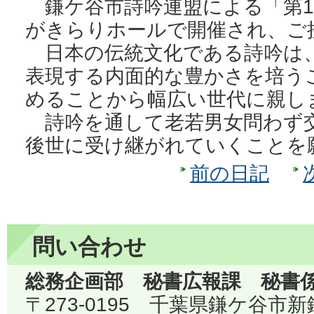
鎌ケ谷市詩吟連盟による「第1
がきらりホールで開催され、ご
日本の伝統文化である詩吟は
表現する内面的な豊かさを培う
めることから幅広い世代に親し
詩吟を通して老若男女問わず
後世に受け継がれていくことを
前の日記
問い合わせ
総務企画部 秘書広報課 秘書
〒273-0195 千葉県鎌ケ谷市