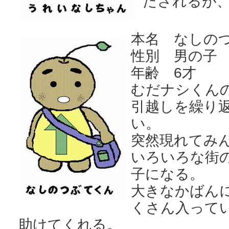
たされるが
本名
なしの
性別 男の子
年齢 6才
むだナシくん
引越しを繰り
い。
突然現れてみ
いろいろな街
子になる。
大きなかばん
くさん入って
助けてくれる。