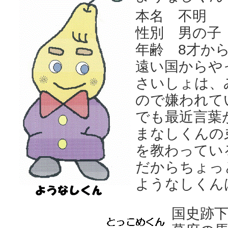
本名 不明
性別 男の子
年齢 8才から
遠い国からや
さいしょは、
ので嫌われて
でも最近言葉
まなしくんの
を教わってい
だからちょっ
ようなしくん
国史跡