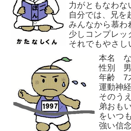
力がともなわな
自分では、兄を
みんなから慕わ
少しコンプレッ
それでもやさし
本名
性別 
年齢 7
運動神
そのう
弟おも
をいつ
強い信