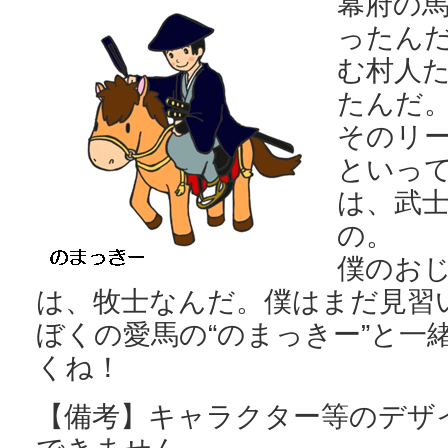
幕府の
ったん
む村人
たんだ
そのリ
といっ
は、武
の。
僕のお
は、牧士なんだ。僕はまだ見習
ぼくの愛馬の“のまっきー”と一
くね！
【備考】キャラクター等のデザ