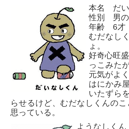
本名
だ
性別 男
年齢 6才
むだなし
ょ。
好奇心旺
っこみた
元気がよ
はにかみ
いたずら
らせるけど、むだなしくんのこ
思っている。
ようなしくん