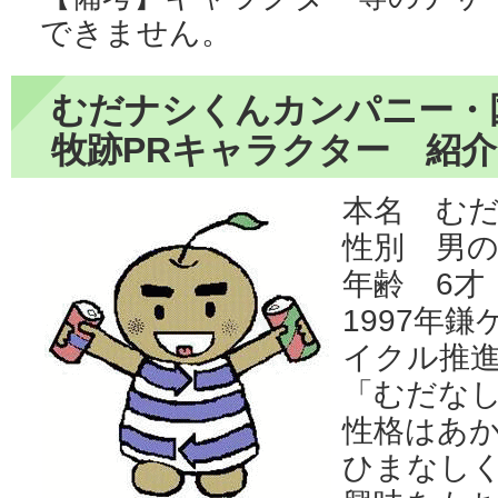
できません。
むだナシくんカンパニー・
牧跡PRキャラクター 紹介
本名
む
性別 男
年齢 6才
1997年
イクル推
「むだな
性格はあ
ひまなし