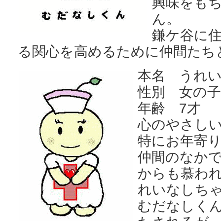
興味をも
ん。
鎌ケ谷に
る関心を高めるために仲間たち
本名
うれ
性別 女の子
年齢 7才
心のやさし
特にお年寄
仲間のなか
からも慕わ
れいなしち
むだなしく