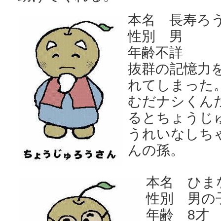
本名
長寿ろ
性別 男
年齢不詳
抜群の記憶力
れてしまった
むだナシくん
るとちょうじ
うれいなしち
んの孫。
本名
ひま
性別 男の
年齢 8才