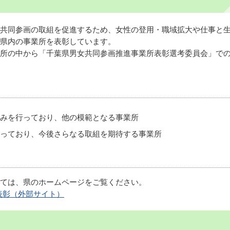
す
共同参画の取組を促進するため、女性の登用・職域拡大や仕事と
県内の事業所を表彰しています。
所の中から「千葉県男女共同参画推進事業所表彰選考委員会」で
みを行っており、他の模範となる事業所
っており、今後さらなる取組を期待する事業所
ては、県のホームページをご覧ください。
表彰（外部サイト）