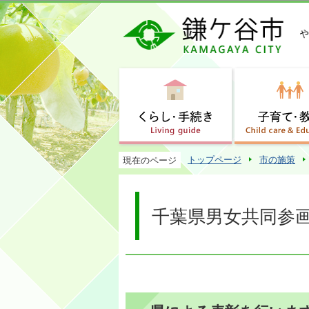
トップページ
市の施策
現在のページ
千葉県男女共同参