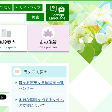
字拡大
サイトマップ
男女共同参画
鎌ケ谷市男女共同参画推進
センター
困難な問題を抱える女性へ
の支援について