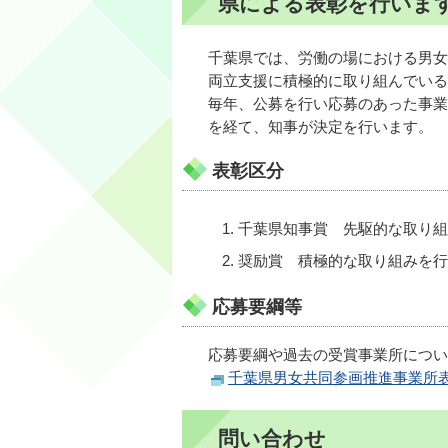
県による表彰を行いま
千葉県では、労働の場における男女
両立支援に積極的に取り組んでいる
毎年、公募を行い応募のあった事業
を経て、知事が決定を行います。
表彰区分
千葉県知事賞 先駆的な取り組
奨励賞 積極的な取り組みを行
応募要綱等
応募要綱や過去の受賞事業所につい
千葉県男女共同参画推進事業所
問い合わせ