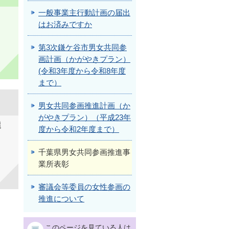
一般事業主行動計画の届出
はお済みですか
第3次鎌ケ谷市男女共同参
画計画（かがやきプラン）
(令和3年度から令和8年度
まで）
男女共同参画推進計画（か
がやきプラン）（平成23年
選
度から令和2年度まで）
千葉県男女共同参画推進事
業所表彰
審議会等委員の女性参画の
推進について
このページを見ている人は