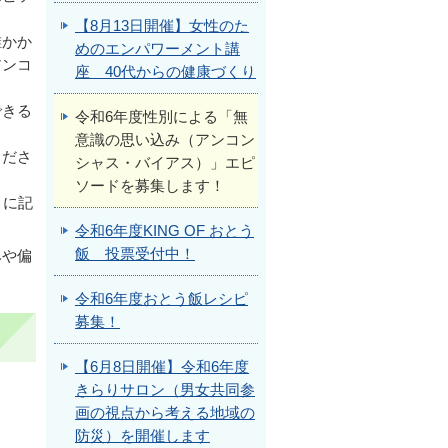
【8月13日開催】女性のた
誰かか
めのエンパワーメント講
アンコ
座 40代からの健康づくり
できる
令和6年度性別による「無
意識の思い込み（アンコン
くださ
シャス・バイアス）」エピ
ソードを募集します！
）に記
令和6年度KING OF おとう
飯 投票受付中！
みや偏
令和6年度おとう飯レシピ
募集！
【6月8日開催】令和6年度
きらりサロン（男女共同参
画の視点から考える地域の
防災）を開催します