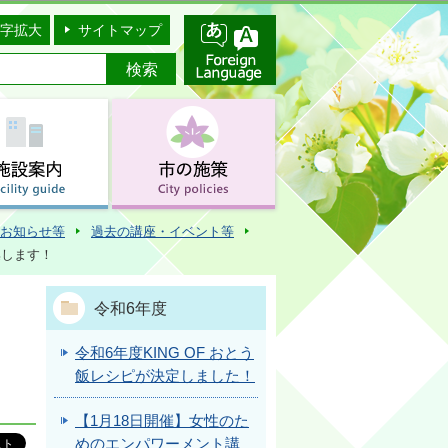
字拡大
サイトマップ
お知らせ等
過去の講座・イベント等
集します！
令和6年度
令和6年度KING OF おとう
飯レシピが決定しました！
【1月18日開催】女性のた
めのエンパワーメント講