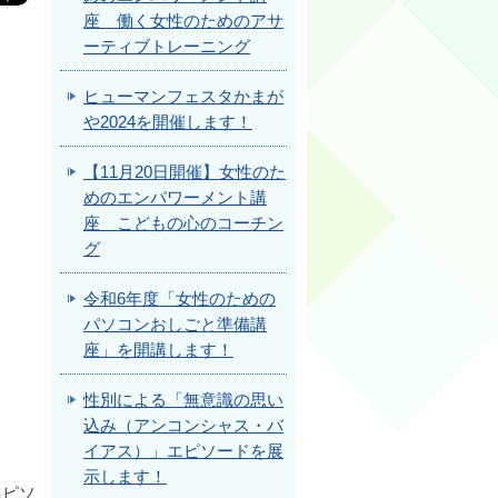
座 働く女性のためのアサ
ーティブトレーニング
ヒューマンフェスタかまが
や2024を開催します！
【11月20日開催】女性のた
めのエンパワーメント講
座 こどもの心のコーチン
グ
令和6年度「女性のための
パソコンおしごと準備講
座」を開講します！
性別による「無意識の思い
込み（アンコンシャス・バ
イアス）」エピソードを展
示します！
エピソ