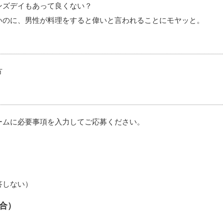
ンズデイもあって良くない？
いのに、男性が料理をすると偉いと言われることにモヤッと。
方
ームに必要事項を入力してご応募ください。
答しない）
合）