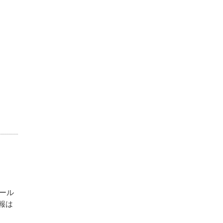
ール
報は