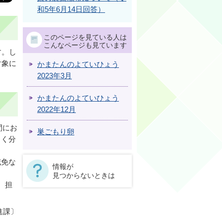
和5年6月14日回答）
このページを見ている人は
こんなページも見ています
す。し
対象に
かまたんのよていひょう
2023年3月
かまたんのよていひょう
2022年12月
間にお
巣ごもり卵
よく分
減免な
情報が
見つからないときは
、担
進課〕