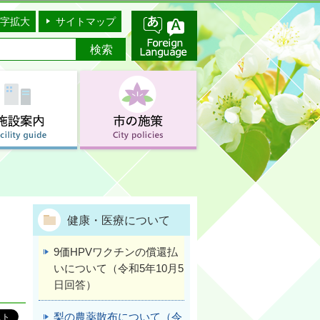
字拡大
サイトマップ
健康・医療について
回
9価HPVワクチンの償還払
いについて（令和5年10月5
日回答）
梨の農薬散布について（令