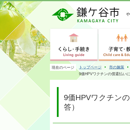
トップページ
市の施策
現在のページ
9価HPVワクチンの償還払いに
9価HPVワクチン
答）