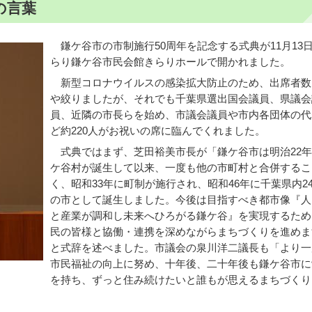
の言葉
鎌ケ谷市の市制施行50周年を記念する式典が11月13
らり鎌ケ谷市民会館きらりホールで開かれました。
新型コロナウイルスの感染拡大防止のため、出席者数
や絞りましたが、それでも千葉県選出国会議員、県議会
員、近隣の市長らを始め、市議会議員や市内各団体の代
ど約220人がお祝いの席に臨んでくれました。
式典ではまず、芝田裕美市長が「鎌ケ谷市は明治22年
ケ谷村が誕生して以来、一度も他の市町村と合併するこ
く、昭和33年に町制が施行され、昭和46年に千葉県内2
の市として誕生しました。今後は目指すべき都市像『人
と産業が調和し未来へひろがる鎌ケ谷』を実現するため
民の皆様と協働・連携を深めながらまちづくりを進めま
と式辞を述べました。市議会の泉川洋二議長も「より一
市民福祉の向上に努め、十年後、二十年後も鎌ケ谷市に
を持ち、ずっと住み続けたいと誰もが思えるまちづくり