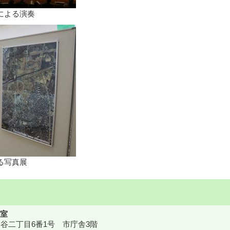
による演奏
る写真展
室
鎌ケ谷二丁目6番1号 市庁舎3階