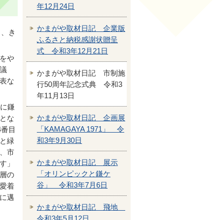
年12月24日
かまがや取材日記 企業版
日、き
ふるさと納税感謝状贈呈
式 令和3年12月21日
をや
議
かまがや取材日記 市制施
表な
行50周年記念式典 令和3
年11月13日
に鎌
かまがや取材日記 企画展
とな
「KAMAGAYA 1971」 令
4番目
和3年9月30日
と緑
、市
かまがや取材日記 展示
す」
「オリンピックと鎌ケ
層の
谷」 令和3年7月6日
愛着
に邁
かまがや取材日記 飛地
令和3年5月12日