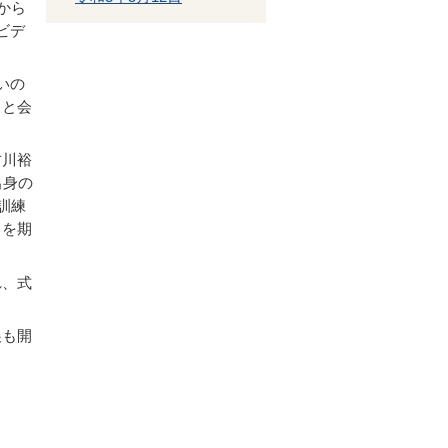
から
ビデ
いの
ると会
古川裕
出身の
訓練
とを期
れ、式
展も開