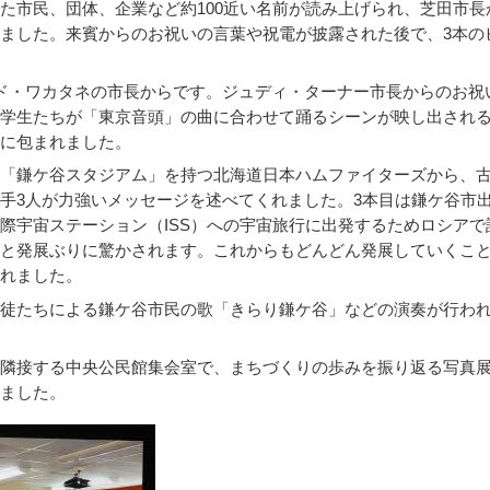
市民、団体、企業など約100近い名前が読み上げられ、芝田市長
ました。来賓からのお祝いの言葉や祝電が披露された後で、3本の
ド・ワカタネの市長からです。ジュディ・ターナー市長からのお祝
学生たちが「東京音頭」の曲に合わせて踊るシーンが映し出され
に包まれました。
「鎌ケ谷スタジアム」を持つ北海道日本ハムファイターズから、
手3人が力強いメッセージを述べてくれました。3本目は鎌ケ谷市
際宇宙ステーション（ISS）への宇宙旅行に出発するためロシアで
と発展ぶりに驚かされます。これからもどんどん発展していくこ
れました。
徒たちによる鎌ケ谷市民の歌「きらり鎌ケ谷」などの演奏が行わ
隣接する中央公民館集会室で、まちづくりの歩みを振り返る写真
ました。