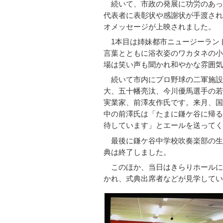
続いて、市政の発展に功労のあった
代表者に表彰状や感謝状が手渡され
オメッセージが上映されました。
1本目は姉妹都市ニュージーラン
言葉とともに浴衣姿のワカタネの小
場は笑い声も聞かれ和やかな雰囲気
続いて市内にプロ野球の二軍施設
大、五十幡亮汰、今川優馬選手の若
実業家、前澤友作氏です。来月、国
中の前澤氏は「たまに鎌ケ谷に帰る
待しています」とエールを送ってく
最後に鎌ケ谷中学校吹奏楽部の生
典は終了しました。
このほか、当日はきらりホールに
かれ、式典出席者などが見学してい