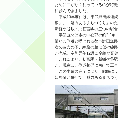
ために曲がりくねっているのが特徴
に歩んできま
平成13年度には、東武野田線連
消」、「魅力あるまちづくり」のた
新鎌ケ谷駅・北初富駅の三つの駅舎
事業区間は市の中心部の約3.3キ
沿いに側道と呼ばれる都市計画道路
者の協力の下、線路の脇に仮の線路
が完成、令和元年12月に全線が高
これにより、初富駅・新鎌ケ谷駅
た。現在は、側道整備に向けて工事
この事業の完了により、線路によ
辺整備と併せて、魅力あるまちづく