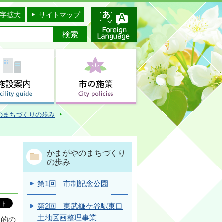
字拡大
サイトマップ
のまちづくりの歩み
かまがやのまちづくり
の歩み
第1回 市制記念公園
第2回 東武鎌ケ谷駅東口
土地区画整理事業
目的の