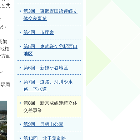
展と共
第3回 東武野田線連続立
体交差事業
解
駅・
第4回 市庁舎
高架
第5回 東武鎌ケ谷駅西口
地地権
地区
戸方面
第6回 新鎌ケ谷地区
し
第7回 道路、河川や水
る駅周
路、下水道
第8回 新京成線連続立体
交差事業
第9回 貝柄山公園
第10回 北千葉道路