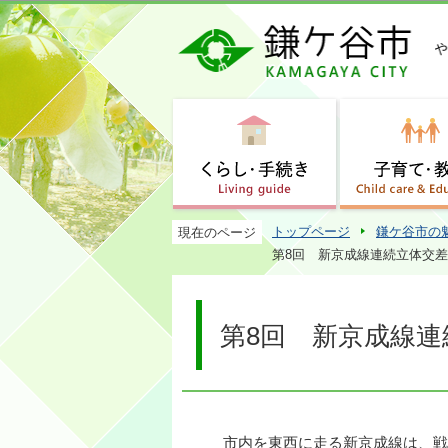
トップページ
鎌ケ谷市の
現在のページ
第8回 新京成線連続立体交
第8回 新京成線連
市内を東西に走る新京成線は、戦