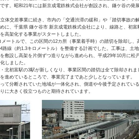
です。昭和21年には新京成電鉄株式会社が創設され、鎌ケ谷の発
した。
続立体交差事業に続き、市内の「交通渋滞の緩和」や「踏切事故の
めに、千葉県 鎌ケ谷市 新京成電鉄株式会社により、線路と、初富
を高架化する事業がスタートしました。
ロメートルで、この区間の12カ所（事業着手時）の踏切を除却し、
4路線（約1.3キロメートル）を整備する計画でした。工事は、土
を敷設し高架を片側ずつ造りながら進められ、平成29年10月に松
架化しました。
・北初富駅の3駅が新しくなり、事業区間の踏切は全て除却されま
を進めているところで、事業完了まであと少しとなっています。
って分断されていた地域が一体化され、側道や今後予定されてい
りに大きく役立つものと期待されています。