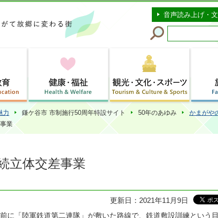
このページの本文へ移動
音声読み上げ・文
魅力
鎌ケ谷市 市制施行50周年特設サイト
50年のあゆみ
かまがや
差事業
続立体交差事業
更新日：2021年11月9日
前に「陸軍鉄道第二連隊」が敷いた路線で、鉄道敷設訓練という