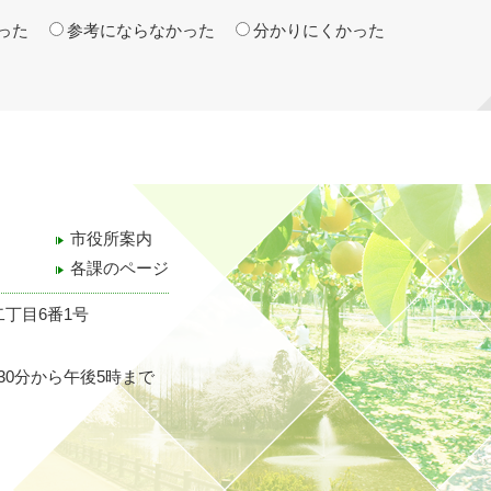
った
参考にならなかった
分かりにくかった
市役所案内
各課のページ
二丁目6番1号
30分から午後5時まで