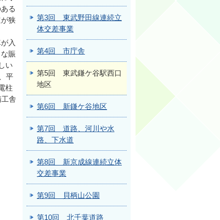
のある
第3回 東武野田線連続立
道が狭
体交差事業
車が入
第4回 市庁舎
うな賑
しい
第5回 東武鎌ケ谷駅西口
、平
地区
電柱
精工舎
第6回 新鎌ケ谷地区
第7回 道路、河川や水
路、下水道
第8回 新京成線連続立体
交差事業
第9回 貝柄山公園
第10回 北千葉道路