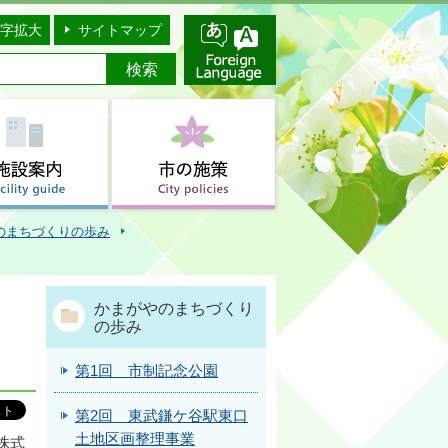
字拡大
サイトマップ
のまちづくりの歩み
かまがやのまちづくり
の歩み
第1回 市制記念公園
第2回 東武鎌ケ谷駅東口
土地区画整理事業
株式