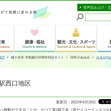
このページの本文へ移動
音声読み上げ・文
魅力
鎌ケ谷市 市制施行50周年特設サイト
50年のあゆみ
かまがや
駅西口地区
更新日：2021年8月20日
へ移動ができることや、かつて第2精工舎（現セイコーインスツル