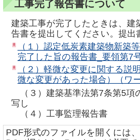
工事完了報告書について
建築工事が完了したときは、建
告書を提出してください。提出
（１）認定低炭素建築物新築
完了した旨の報告書_要領第7号
（２）軽微な変更に関する説明
微な変更があった場合）（ワー
（３）建築基準法第7条第5項
写し
（４）工事監理報告書
PDF形式のファイルを開くには、Adobe