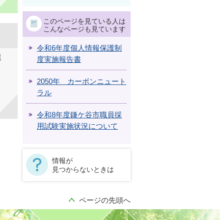
このページを見ている人は
こんなページも見ています
令和6年度個人情報保護制
選
度実施報告書
2050年 カーボンニュート
ラル
令和8年度鎌ケ谷市職員採
用試験実施状況について
情報が
見つからないときは
ページの先頭へ