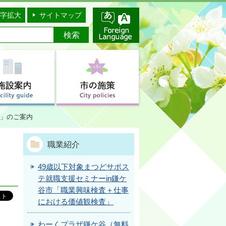
字拡大
サイトマップ
」のご案内
職業紹介
49歳以下対象まつどサポス
テ就職支援セミナーin鎌ケ
谷市「職業興味検査＋仕事
における価値観検査」
わーくプラザ鎌ケ谷（無料