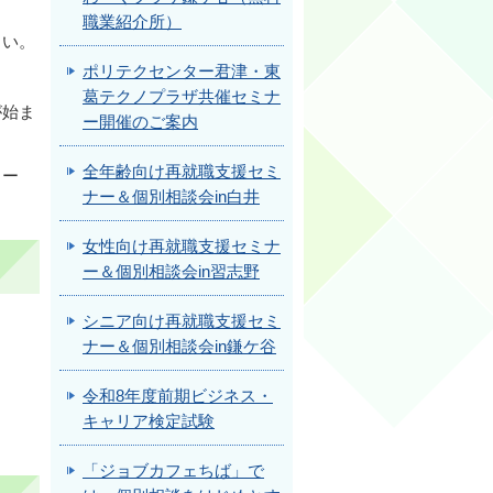
職業紹介所）
さい。
ポリテクセンター君津・東
葛テクノプラザ共催セミナ
が始ま
ー開催のご案内
全年齢向け再就職支援セミ
ォー
ナー＆個別相談会in白井
女性向け再就職支援セミナ
ー＆個別相談会in習志野
シニア向け再就職支援セミ
ナー＆個別相談会in鎌ケ谷
令和8年度前期ビジネス・
キャリア検定試験
「ジョブカフェちば」で