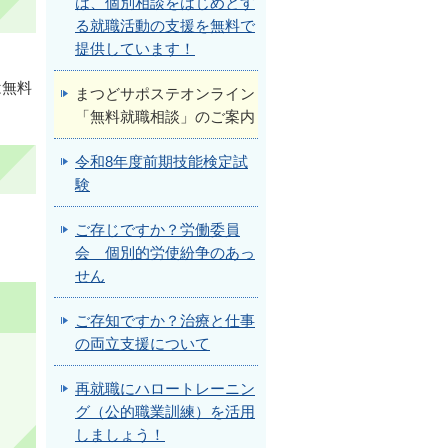
は、個別相談をはじめとす
る就職活動の支援を無料で
提供しています！
は無料
まつどサポステオンライン
「無料就職相談」のご案内
令和8年度前期技能検定試
験
ご存じですか？労働委員
会 個別的労使紛争のあっ
せん
ご存知ですか？治療と仕事
の両立支援について
再就職にハロートレーニン
グ（公的職業訓練）を活用
しましょう！