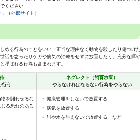
でください。
ー」（外部サイト）
しめる行為のことをいい、正当な理由なく動物を殺したり傷つけ
世話を怠ったりケガや病気の治療をせずに放置したり、充分な餌
と呼ばれる行為も含まれます。
待
ネグレクト（飼育放棄）
を行う
やらなければならない行為をやらない
動物を闘わせるな
健康管理をしないで放置する
生じる恐れのある
病気を放置する
餌や水を与えないで放置する など