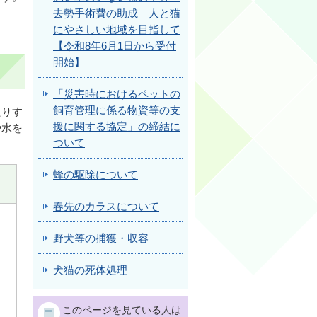
去勢手術費の助成 人と猫
にやさしい地域を目指して
【令和8年6月1日から受付
開始】
「災害時におけるペットの
飼育管理に係る物資等の支
たりす
援に関する協定」の締結に
や水を
ついて
蜂の駆除について
春先のカラスについて
野犬等の捕獲・収容
犬猫の死体処理
このページを見ている人は