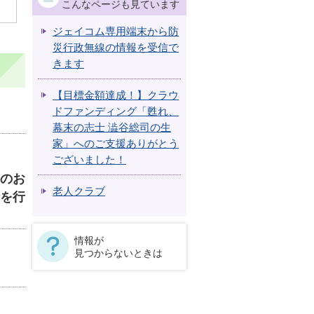
こんなページも見ています
ジェイコム専用端末から防
災行政無線の情報を受信で
きます
【目標金額達成！】クラウ
ドファンディング「甦れ、
幕末の志士 澁谷総司の生
家」へのご支援ありがとう
ございました！
のお
老人クラブ
を行
情報が
見つからないときは