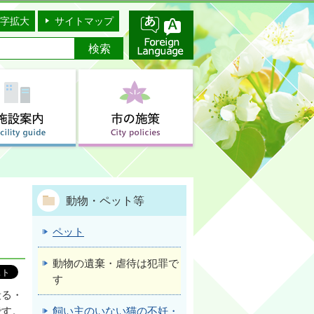
字拡大
サイトマップ
動物・ペット等
ペット
動物の遺棄・虐待は犯罪で
す
殴る・
飼い主のいない猫の不妊・
です。