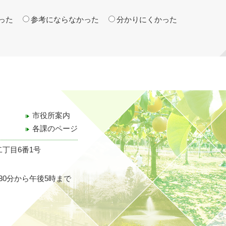
った
参考にならなかった
分かりにくかった
市役所案内
各課のページ
二丁目6番1号
30分から午後5時まで