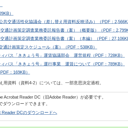
）
9KB）
公共交通活性化協議会（差し替え用資料反映済み）（PDF：2,566K
交通計画策定調査業務委託報告書（案）（概要版）（PDF：2,799
交通計画策定調査業務委託報告書（案）（本編）（PDF：27,106K
交通計画策定スケジュール（案）（PDF：538KB）
ィバス「ききょう号」運賃協議部会 運営規程（PDF：728KB）
ィバス「ききょう号」運行事業 運賃について（PDF：789KB）
DF：169KB）
し替え用資料（資料4-2）については、一部意思決定過程。
robat Reader DC（旧Adobe Reader）が必要です。
償でダウンロードできます。
obat Reader DCのダウンロードへ