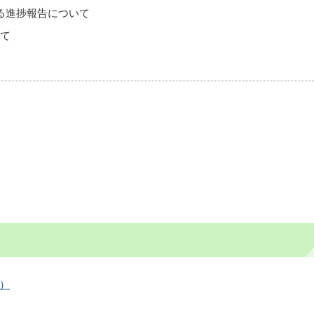
る進捗報告について
て
B）