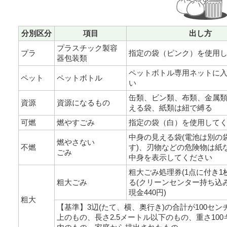
分別区分
項目
出し方
プラスチック製容
プラ
指定の袋（ピンク）を使用
器包装類
ペットボトル専用ネットに
ペット
ペットボトル
い
缶類、ビン類、布類、金属
資源
資源になるもの
える袋、紙類は紐で縛る
可燃
燃やすごみ
指定の袋（白）を使用して
中身の見える袋(電池は別の
燃やさない
不燃
す)、刃物などの危険物は紙
ごみ
中身を表示してください
粗大ごみ処理券(1点に付き1枚
粗大ごみ
る(クリーンセンター持ち込
現金440円)
粗大
【基準】3辺(たて、横、奥行き)の合計が100セ
上のもの、長さ2.5メートル以下のもの、重さ10