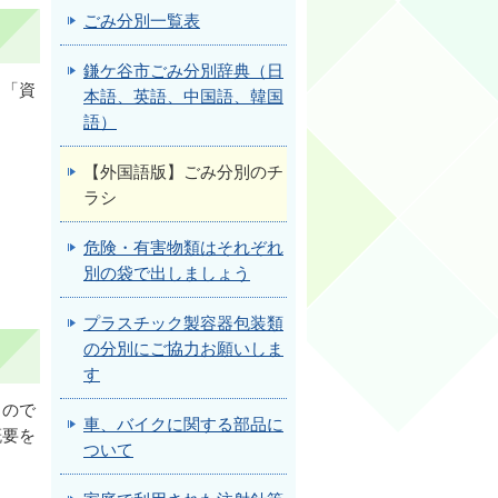
ごみ分別一覧表
鎌ケ谷市ごみ分別辞典（日
」「資
本語、英語、中国語、韓国
語）
【外国語版】ごみ分別のチ
ラシ
危険・有害物類はそれぞれ
別の袋で出しましょう
プラスチック製容器包装類
の分別にご協力お願いしま
す
もので
車、バイクに関する部品に
概要を
ついて