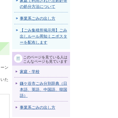
家庭で利用された注射針等
の処分方法について
事業系ごみの出し方
【ごみ集積所掲示用】ごみ
出しルール周知ミニポスタ
ーを配布します
このページを見ている人は
こんなページも見ています
リーン
家庭・学校
ていた
鎌ケ谷市ごみ分別辞典（日
本語、英語、中国語、韓国
語）
事業系ごみの出し方