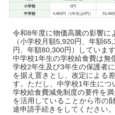
小学校
0円
中学校
4,860円（1年生は0円）
53,4
令和8年度に物価高騰の影響に
（小学校月額5,920円、年額65,
円、年額80,300円）してい
中学校1年生の学校給食費は無
学校2年生及び3年生の保護者
を据え置きとし、改定による
す。ただし、中学校1年生につ
学校給食費減免制度の要件を満
を活用していることから市の
途申請手続きをしてください