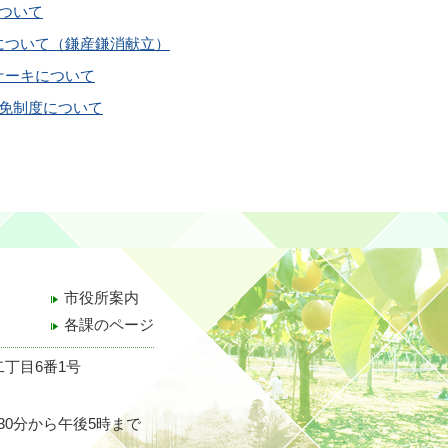
について
について（鎌産鎌消献立）
ケーキについて
減免制度について
市役所案内
各課のページ
二丁目6番1号
30分から午後5時まで