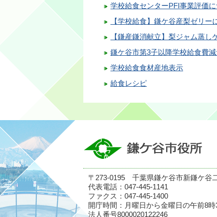
学校給食センターPFI事業評価
【学校給食】鎌ケ谷産梨ゼリー
【鎌産鎌消献立】梨ジャム蒸し
鎌ケ谷市第3子以降学校給食費
学校給食食材産地表示
給食レシピ
〒273-0195 千葉県鎌ケ谷市新鎌ケ谷
代表電話：047-445-1141
ファクス：047-445-1400
開庁時間：月曜日から金曜日の午前8時
法人番号8000020122246