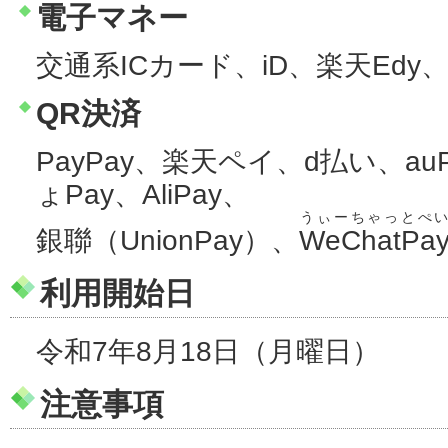
電子マネー
交通系ICカード、iD、楽天Edy、W
QR決済
PayPay、楽天ペイ、d払い、a
ょPay、AliPay、
うぃーちゃっとぺ
銀聯（UnionPay）、
WeChatPa
利用開始日
令和7年8月18日（月曜日）
注意事項