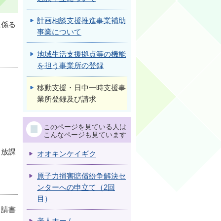
計画相談支援推進事業補助
に係る
事業について
地域生活支援拠点等の機能
を担う事業所の登録
。
移動支援・日中一時支援事
業所登録及び請求
このページを見ている人は
こんなページも見ています
・放課
オオキンケイギク
原子力損害賠償紛争解決セ
ンターへの申立て（2回
目）
申請書