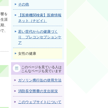
その他
影響を
【医療機関検索】医療情報
を生涯
ネット（ナビイ）
児期、
ので、
若い世代からの健康づく
り プレコンセプションケ
ア
女性の健康
このページを見ている人は
こんなページも見ています
ガソリン携行缶の使用方法
消防長交際費の支出状況
このウェブサイトについて