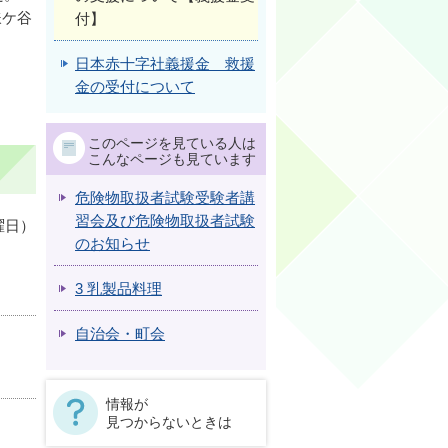
鎌ケ谷
付】
日本赤十字社義援金 救援
金の受付について
このページを見ている人は
こんなページも見ています
危険物取扱者試験受験者講
習会及び危険物取扱者試験
曜日）
のお知らせ
3 乳製品料理
自治会・町会
情報が
見つからないときは