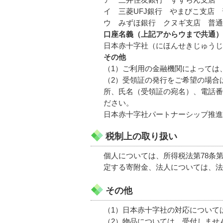
イ 三菱UFJ銀行 やまびこ支店 普通
ウ みずほ銀行 クヌギ支店 普通 0
口座名義（上記アからウまで共通）
日本赤十字社（にほんせきじゅうじ
その他
（1）ご利用の金融機関によっては
（2）受領証の発行をご希望の場合
所、氏名（受領証の宛名）、電話番
ださい。
日本赤十字社パートナーシップ推進部 電
税制上の取り扱い
個人については、所得税法第78条第2
定する寄附金、法人については、法
その他
（1）日本赤十字社の対応について
（2）物品については、受付しませ