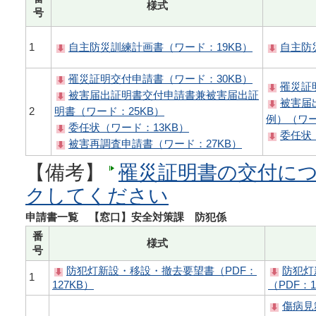
様式
号
1
自主防災訓練計画書（ワード：19KB）
自主防
罹災証明交付申請書（ワード：30KB）
罹災証
被害届出証明書交付申請書兼被害届出証
被害届
2
明書（ワード：25KB）
例）（ワー
委任状（ワード：13KB）
委任状
被害再調査申請書（ワード：27KB）
【備考】
罹災証明書の交付に
クしてください
申請書一覧 【窓口】安全対策課 防犯係
番
様式
号
防犯灯新設・移設・撤去要望書（PDF：
防犯灯
1
127KB）
（PDF：1
傷病見