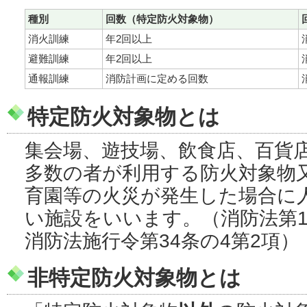
種別
回数（特定防火対象物）
消火訓練
年2回以上
避難訓練
年2回以上
通報訓練
消防計画に定める回数
特定防火対象物
とは
集会場、遊技場、飲食店、百貨
多数の者が利用する防火対象物
育園等の火災が発生した場合に
い施設をいいます。（消防法第17
消防法施行令第34条の4第2項）
非特定防火対象物
とは