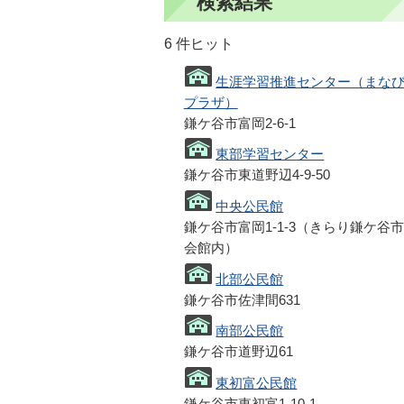
検索結果
6 件ヒット
生涯学習推進センター（まな
プラザ）
鎌ケ谷市富岡2-6-1
東部学習センター
鎌ケ谷市東道野辺4-9-50
中央公民館
鎌ケ谷市富岡1-1-3（きらり鎌ケ谷
会館内）
北部公民館
鎌ケ谷市佐津間631
南部公民館
鎌ケ谷市道野辺61
東初富公民館
鎌ケ谷市東初富1-10-1