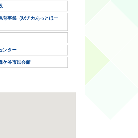
設
保育事業（駅チカあっとほー
センター
鎌ケ谷市民会館