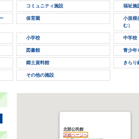
コミュニティ施設
福祉施
ー
保育園
小規模
む）
小学校
中学校
図書館
青少年
郷土資料館
きらり
その他の施設
北部公民館
詳細ページへ