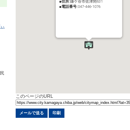
■住所:
鎌ケ谷市佐津間631
■電話番号:
047-446-1076
びぃ
市民
このページのURL
メールで送る
印刷