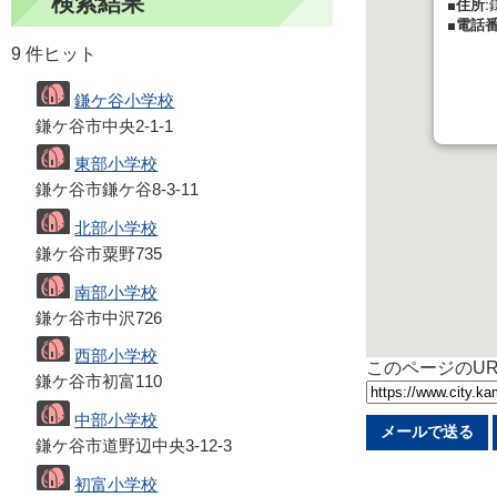
検索結果
■住所:
■電話番
9 件ヒット
鎌ケ谷小学校
鎌ケ谷市中央2-1-1
東部小学校
鎌ケ谷市鎌ケ谷8-3-11
北部小学校
鎌ケ谷市粟野735
南部小学校
鎌ケ谷市中沢726
西部小学校
このページのUR
鎌ケ谷市初富110
中部小学校
メールで送る
鎌ケ谷市道野辺中央3-12-3
初富小学校