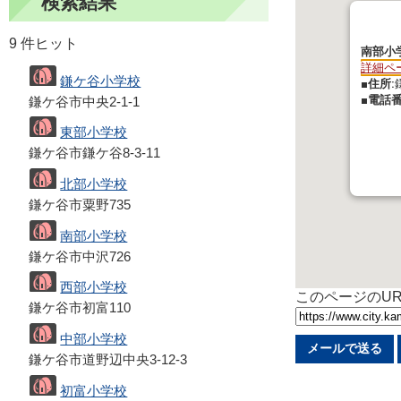
検索結果
9 件ヒット
南部小
詳細ペ
鎌ケ谷小学校
■住所:
■電話番
鎌ケ谷市中央2-1-1
東部小学校
鎌ケ谷市鎌ケ谷8-3-11
北部小学校
鎌ケ谷市粟野735
南部小学校
鎌ケ谷市中沢726
西部小学校
このページのUR
鎌ケ谷市初富110
中部小学校
メールで送る
鎌ケ谷市道野辺中央3-12-3
初富小学校