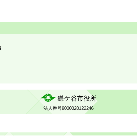
階
鎌ケ谷市役所
法人番号8000020122246